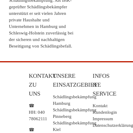
Schädlingsbekämpfung. Als IHK-
geprüfter Schädlingsbekämpfer
unterstützt er seit vielen Jahren
private Haushalte und
Unternehmen in Hamburg und
Schleswig-Holstein zuverlässig bei
der sicheren und nachhaltigen
Beseitigung von Schädlingsbefall.
KONTAKT
UNSERE
INFOS
ZU
EINSATZGEBIETE
&
UNS
SERVICE
Schädlingsbekämpfung
Hamburg
☎
Kontakt
Schädlingsbekämpfung
HH:
040
Kundenlogin
Pinneberg
78062111
Impressum
Schädlingsbekämpfung
Datenschutzerklärun
Kiel
☎