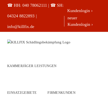
Zum
☎ HH:
040 78062111
| ☎ SH:
Inhalt
Kundenlogin ›
springen
04324 8822893
|
neuer
Kundenlogin ›
info@killfix.de
KAMMERJÄGER LEISTUNGEN
EINSATZGEBIETE
FIRMENKUNDEN