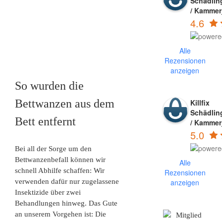
Schädli
/ Kammer
4.6
Alle
Rezensionen
anzeigen
So wurden die
Bettwanzen aus dem
Killfix
Schädli
Bett entfernt
/ Kammer
5.0
Bei all der Sorge um den
Bettwanzenbefall können wir
Alle
schnell Abhilfe schaffen: Wir
Rezensionen
verwenden dafür nur zugelassene
anzeigen
Insektizide über zwei
Behandlungen hinweg. Das Gute
an unserem Vorgehen ist: Die