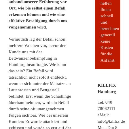
anhand unserer Erfahrung vor
helfen
Ort, wie Sie selbst einen Befall
Ihnen
erkennen können und wie eine
schnell
effektive Beseitigung durch uns
und
vorgenommen wird.
berechnen
generell
Vermutlich lag der Befall schon
keine
mehrere Wochen vor, bevor der
Kosten
Kunde uns mit der
für die
Bettwanzenbekämpfung in
Anfahrt.
Hamburg
beauftragte. Wie kann
das sein? Ein Befall wird
tatsächlich nicht sofort entdeckt,
wenn er sich unter der Matratze an
KILLFIX
Lattenrosten und Bettgestell
Hamburg
befindet. Erst wenn die Schädlinge
Tel:
040
überhandnehmen, wird ein Befall
78062111
durch seine oft unangenehmen
eMail:
Folgen sichtbar. Wie bei unserem
info@killfix.de
Kunden: Er wurde attackiert und
Mo - Do: 8
gebissen und wurde so erst auf das